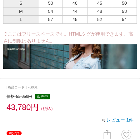
S
50
40
45
50
M
54
44
48
53
L
57
45
52
54
※ここはフリースペースです。HTMLタグが使用できます。高
さに制限はありません。
[商品コード ] FS001
価格 53,350円
販売中
43,780円
（税込）
レビュー 1件
POINT