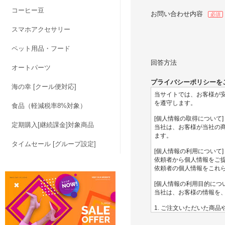
コーヒー豆
お問い合わせ内容
必須
スマホアクセサリー
ペット用品・フード
回答方法
オートパーツ
プライバシーポリシーを
海の幸 [クール便対応]
食品（軽減税率8%対象）
定期購入[継続課金]対象商品
タイムセール [グループ設定]