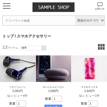
お知らせ
トップ
/ スマホアクセサリー
13
アイテム
イヤーフォーン
モバイルスピーカー
スマホケース９
5,082円
3,080円
5,940円
レビュー4件
レビュー1件
数量
数量
数量