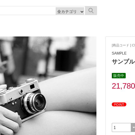
[商品コード ] C
SAMPLE
サンプル
販売中
21,78
POINT