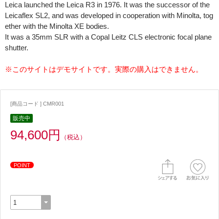
Leica launched the Leica R3 in 1976. It was the successor of the
Leicaflex SL2, and was developed in cooperation with Minolta, tog
ether with the Minolta XE bodies.
It was a 35mm SLR with a Copal Leitz CLS electronic focal plane
shutter.
※このサイトはデモサイトです。実際の購入はできません。
[商品コード ] CMR001
販売中
94,600円
（税込）
POINT