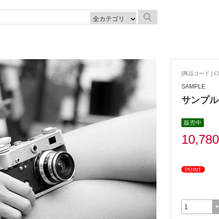
[商品コード ] C
SAMPLE
サンプル
販売中
10,78
POINT