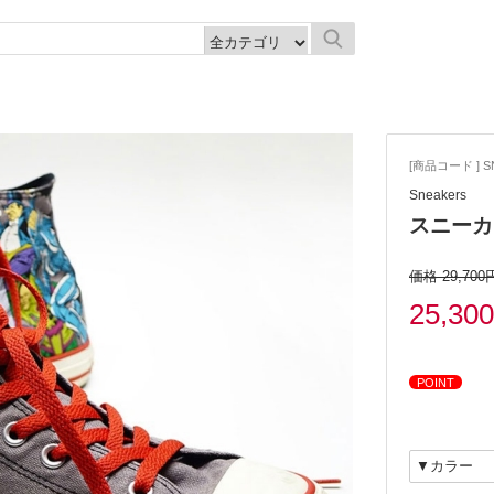
[商品コード ] S
Sneakers
スニーカ
価格 29,700
25,30
POINT