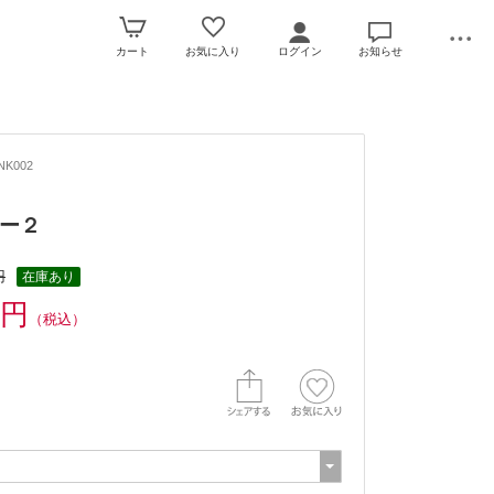
カート
お気に入り
ログイン
お知らせ
NK002
ー２
円
在庫あり
0円
（税込）