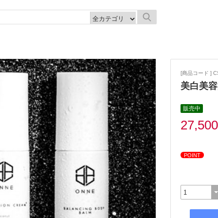
[商品コード ] CS
美白美容
販売中
27,50
POINT