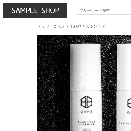
トップ
/
コスメ・化粧品
/
スキンケア