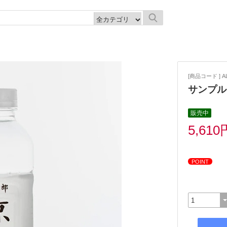
[商品コード ] AL
サンプル
販売中
5,610
POINT